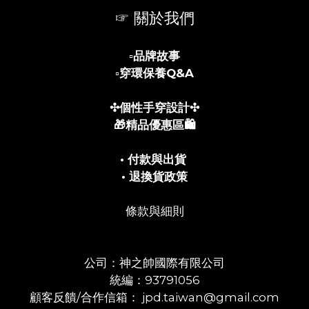
☞ 關於我們
▫️
品牌故事
▫️
穿環保養Q&A
✣個性手穿設計✣
🎁精品優惠區🛍️
• 付款與出貨
• 退換貨政策
條款與細則
公司：神之帥國際有限公司
統編：93791056
顧客反饋/合作信箱： jpd.taiwan@gmail.com