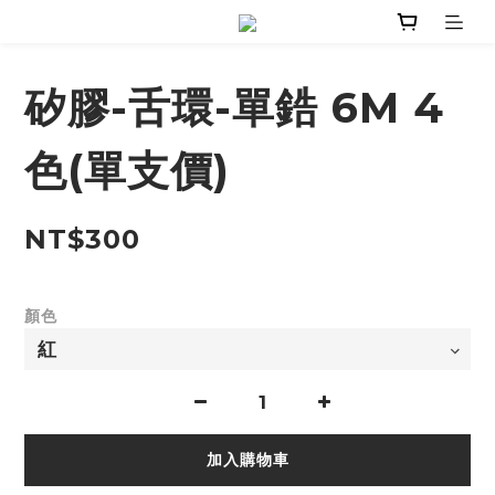
矽膠-舌環-單鋯 6M 4
色(單支價)
NT$300
顏色
加入購物車