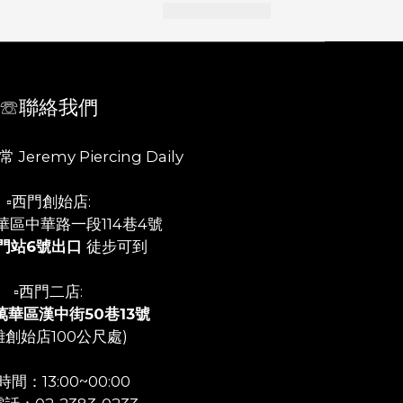
☏聯絡我們
 Jeremy Piercing Daily
▫️西門創始店:
華區中華路一段114巷4號
門站6號出口
徒步可到
▫️西門二店:
萬華區漢中街50巷13號
離創始店100公尺處)
間：13:00~00:00