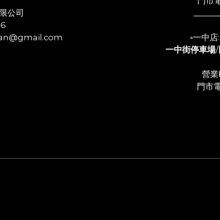
門市電
限公司
______
56
n@gmail.com
▫️一中
一中街停車場
/
營業時
門市電