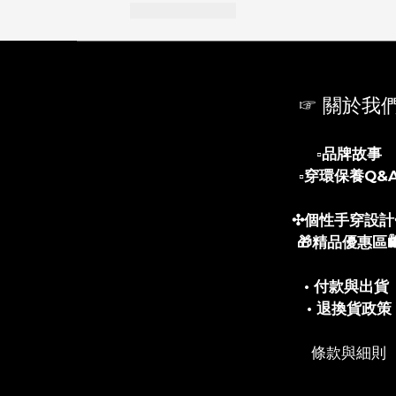
☞ 關於我
▫️
品牌故事
▫️
穿環保養Q&
✣個性手穿設計
🎁精品優惠區🛍
• 付款與出貨
• 退換貨政策
條款與細則