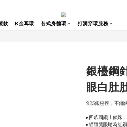
製款
K金耳環
各式身體環
打洞穿環服務
銀檯鋼針
眼白肚
925銀檯座，不鏽
▸四爪圓鑽上鎖珠
▸貓頭鷹眼睛為紅