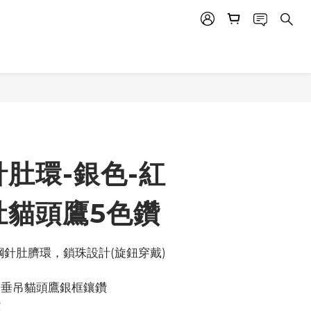
肚環-銀色-紅
肚貓頭鷹5色鑽
鋼針肚臍環，鎖珠設計(旋鈕穿戴)
，垂吊貓頭鷹銀框鑲鑽
鑽