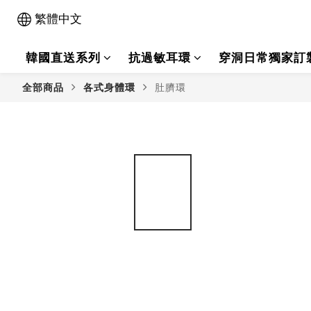
繁體中文
韓國直送系列
抗過敏耳環
穿洞日常獨家訂
全部商品
各式身體環
肚臍環