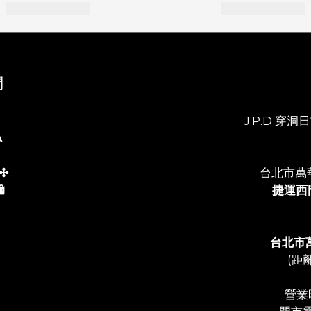
們
J.P.D 穿洞日常
A
✣
台北市萬
️
捷運西
台北市
(距
營業時