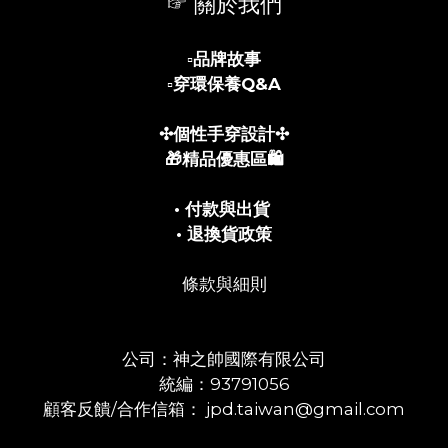
☞ 關於我們
▫️
品牌故事
▫️
穿環保養Q&A
✣個性手穿設計✣
🎁精品優惠區🛍️
• 付款與出貨
• 退換貨政策
條款與細則
公司：神之帥國際有限公司
統編：93791056
顧客反饋/合作信箱： jpd.taiwan@gmail.com