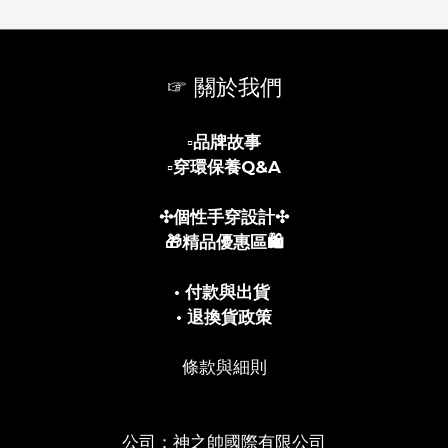
☞ 關於我們
▫️
品牌故事
▫️
穿環保養Q&A
✣個性手穿設計✣
🎁精品優惠區🛍️
• 付款與出貨
• 退換貨政策
條款與細則
公司：神之帥國際有限公司