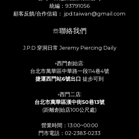
統編：93791056
顧客反饋/合作信箱： jpd.taiwan@gmail.com
☏聯絡我們
J.P.D 穿洞日常 Jeremy Piercing Daily
▫️西門創始店:
台北市萬華區中華路一段114巷4號
捷運西門站6號出口
徒步可到
▫️西門二店:
台北市萬華區漢中街50巷13號
(距離創始店100公尺處)
營業時間：13:00~00:00
門市電話：02-2383-0233