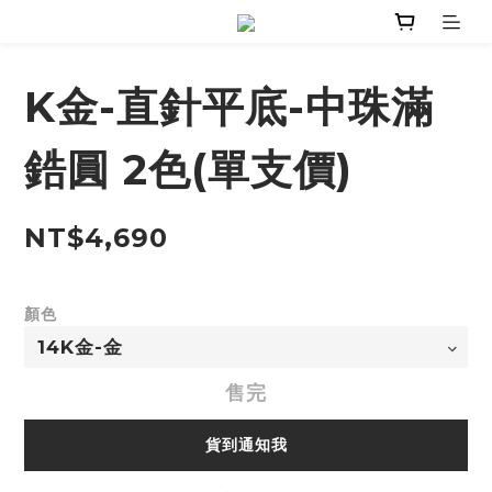
K金-直針平底-中珠滿
鋯圓 2色(單支價)
NT$4,690
顏色
售完
貨到通知我