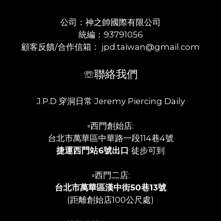
公司：神之帥國際有限公司
統編：93791056
顧客反饋/合作信箱： jpd.taiwan@gmail.com
☏聯絡我們
J.P.D 穿洞日常 Jeremy Piercing Daily
▫️西門創始店:
台北市萬華區中華路一段114巷4號
捷運西門站6號出口
徒步可到
▫️西門二店:
台北市萬華區漢中街50巷13號
(距離創始店100公尺處)