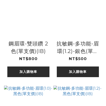
鋼眉環-雙頭鑽 2
抗敏鋼-多功能-眉
色(單支價)(IB)
環(1.2)-銀色(單支
價)(IB)
NT$800
NT$500
加入購物車
加入購物車