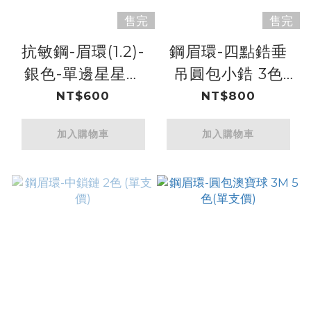
售完
售完
抗敏鋼-眉環(1.2)-
鋼眉環-四點鋯垂
銀色-單邊星星單
吊圓包小鋯 3色
邊4M尖錐
(單支價)
NT$600
NT$800
加入購物車
加入購物車