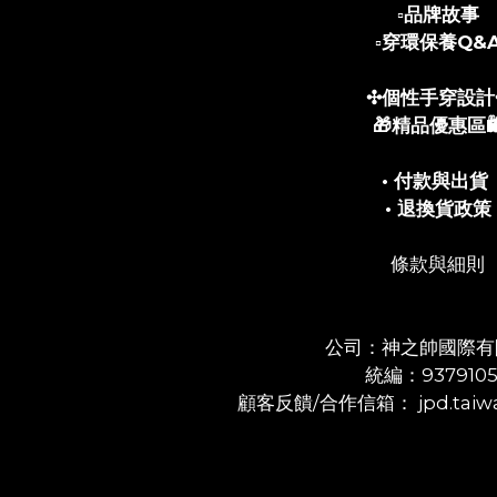
▫️
品牌故事
▫️
穿環保養Q&
✣個性手穿設計
🎁精品優惠區🛍
• 付款與出貨
• 退換貨政策
條款與細則
公司：神之帥國際有
統編：937910
顧客反饋/合作信箱： jpd.taiwa