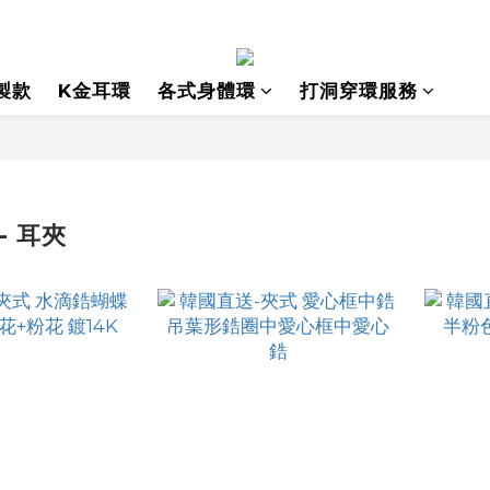
製款
K金耳環
各式身體環
打洞穿環服務
- 耳夾