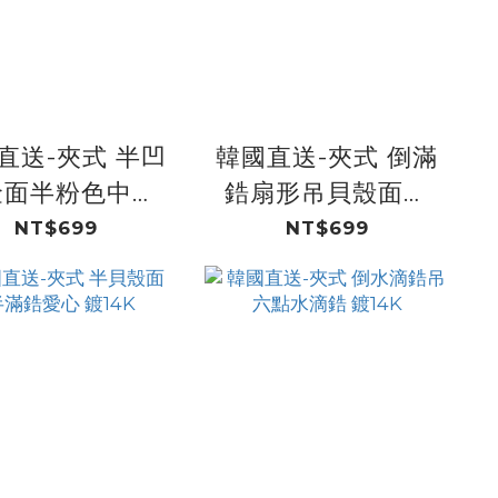
直送-夾式 半凹
韓國直送-夾式 倒滿
金面半粉色中鋯
鋯扇形吊貝殼面扇
瓣花 鍍14K
形 鍍14K
NT$699
NT$699