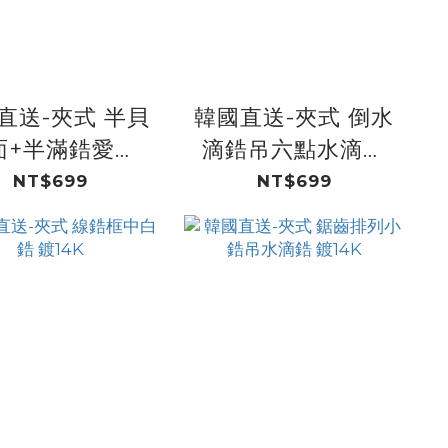
直送-夾式 半貝
韓國直送-夾式 倒水
面+半滿鋯愛心
滴鋯吊六點水滴鋯
鍍14K
鍍14K
NT$699
NT$699