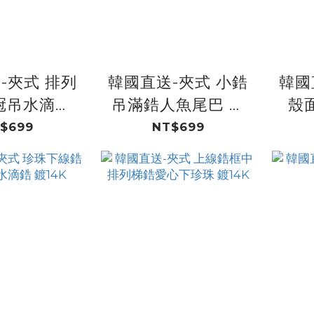
-夾式 排列
韓國直送-夾式 小鋯
韓國
冠吊水滴鋯
吊滿鋯人魚尾巴 鍍
殼
14K
14K
$699
NT$699