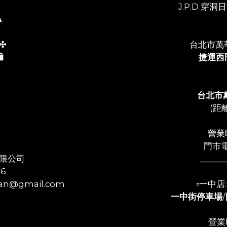
J.P.D 穿洞日常
A
✣
台北市萬
️
捷運西
台北市
(距
營業時
門市電
限公司
______
56
n@gmail.com
▫️一中
一中街停車場
/
營業時