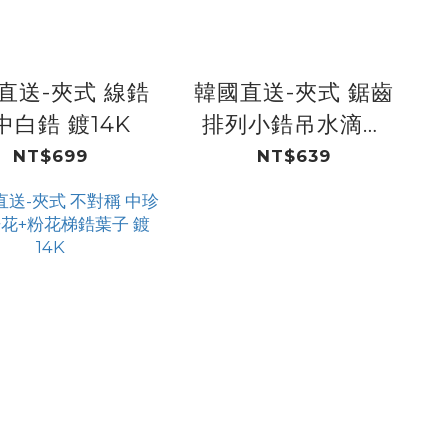
直送-夾式 線鋯
韓國直送-夾式 鋸齒
中白鋯 鍍14K
排列小鋯吊水滴鋯
鍍14K
NT$699
NT$639