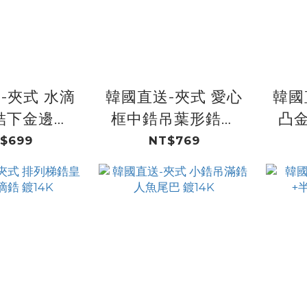
-夾式 水滴
韓國直送-夾式 愛心
韓國
結下金邊白
框中鋯吊葉形鋯圈
凸
花 鍍14K
中愛心框中愛心鋯
五
$699
NT$769