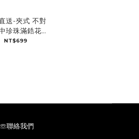
直送-夾式 不對
 中珍珠滿鋯花
花梯鋯葉子 鍍
NT$699
14K
☏聯絡我們