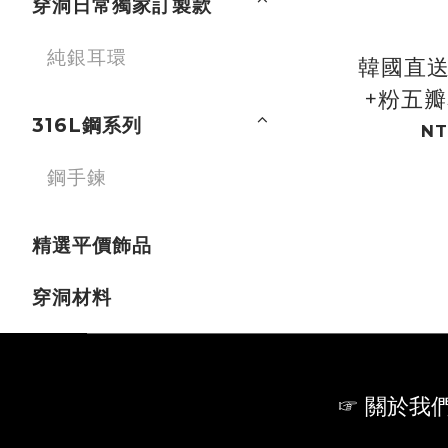
穿洞日常獨家訂製款
純銀耳環
韓國直送
+粉五瓣
316L鋼系列
蝶花束
NT
鋼手鍊
精選平價飾品
穿洞材料
☞ 關於我