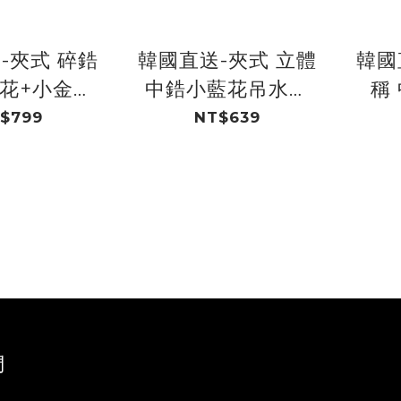
-夾式 碎鋯
韓國直送-夾式 立體
韓國
花+小金蝴
中鋯小藍花吊水滴
稱
 鍍14K
鋯 鍍14K
+粉
$799
NT$639
們