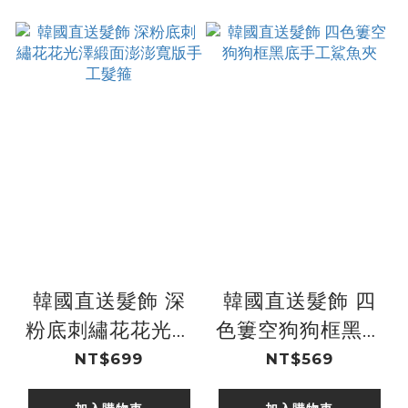
韓國直送髮飾 深
韓國直送髮飾 四
粉底刺繡花花光澤
色簍空狗狗框黑底
緞面澎澎寬版手工
手工鯊魚夾
NT$699
NT$569
髮箍