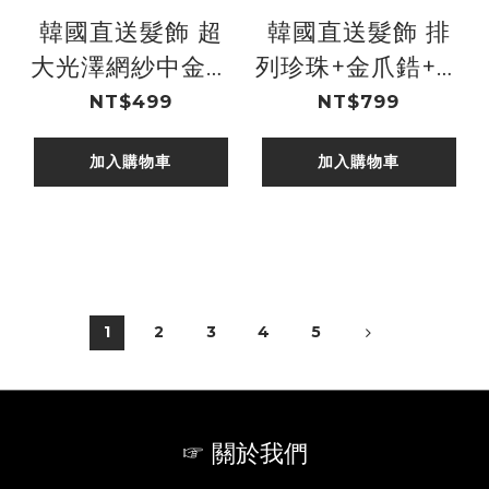
韓國直送髮飾 超
韓國直送髮飾 排
大光澤網紗中金珠
列珍珠+金爪鋯+炫
鍊吊大珍珠手工大
彩水滴珠+黑鋯金
NT$499
NT$799
腸圈
蔥線細手工髮箍
加入購物車
加入購物車
1
2
3
4
5
☞ 關於我們