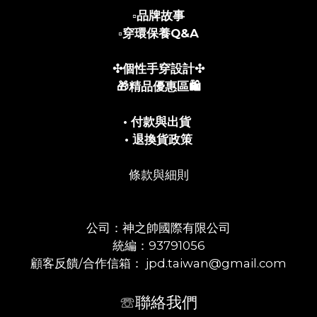
▫️
品牌故事
▫️
穿環保養Q&A
✣個性手穿設計✣
🎁精品優惠區🛍️
• 付款與出貨
• 退換貨政策
條款與細則
公司：神之帥國際有限公司
統編：93791056
顧客反饋/合作信箱： jpd.taiwan@gmail.com
☏聯絡我們