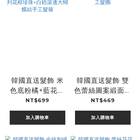
韓國直送髮飾 米
韓國直送髮飾 雙
色底粉橘+藍花花
色蕾絲圖案緞面大
圖案+格紋布中排
蝴蝶結珍珠串手工
NT$699
NT$469
列花框珍珠+白鋯
髮圈
加入購物車
加入購物車
滾邊大蝴蝶結手工
髮箍